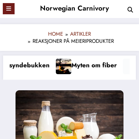
Skip
Norwegian Carnivory
to
content
HOME
ARTIKLER
REAKSJONER PÅ MEIERIPRODUKTER
Myten om fiber
Trenger vi vitamin C?