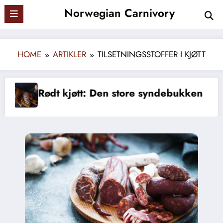
Skip
Norwegian Carnivory
to
content
HOME
ARTIKLER
TILSETNINGSSTOFFER I KJØTT
tt: Den store syndebukken
Myten om fib