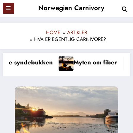
Skip
Norwegian Carnivory
to
content
HOME
ARTIKLER
HVA ER EGENTLIG CARNIVORE?
Myten om fiber
Trenger vi vitamin C