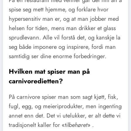
På en restaurant med venner går det fint an å
spise seg mett hjemme, og forklare hvor
hypersensitiv man er, og at man jobber med
helsen for tiden, mens man drikker et glass
sprudlevann. Alle vil forstå det, og kanskje la
seg både imponere og inspirere, fordi man
samtidig ser dine enorme forbedringer.
Hvilken mat spiser man på
carnivoredietten?
På carnivore spiser man som sagt kjøtt, fisk,
fugl, egg, og meieriprodukter, men ingenting
annet enn det. Det vi utelukker, er alt dette vi
tradisjonelt kaller for «
tilbehøret
» .