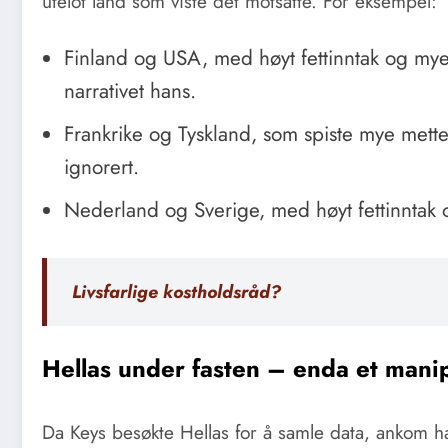
utelot land som viste det motsatte. For eksempel:
Finland og USA, med høyt fettinntak og mye h
narrativet hans.
Frankrike og Tyskland, som spiste mye mette
ignorert.
Nederland og Sverige, med høyt fettinntak og
Livsfarlige kostholdsråd?
Hellas under fasten – enda et mani
Da Keys besøkte Hellas for å samle data, ankom h