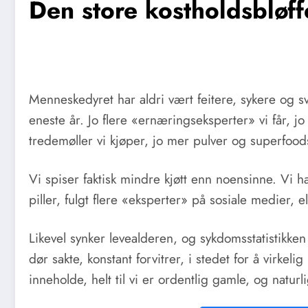
Den store kostholdsbløf
Menneskedyret har aldri vært feitere, sykere og sv
eneste år. Jo flere «ernæringseksperter» vi får, jo 
tredemøller vi kjøper, jo mer pulver og superfoods
Vi spiser faktisk mindre kjøtt enn noensinne. Vi har a
piller, fulgt flere «eksperter» på sosiale medier, 
Likevel synker levealderen, og sykdomsstatistikke
dør sakte, konstant forvitrer, i stedet for å virkel
inneholde, helt til vi er ordentlig gamle, og naturl