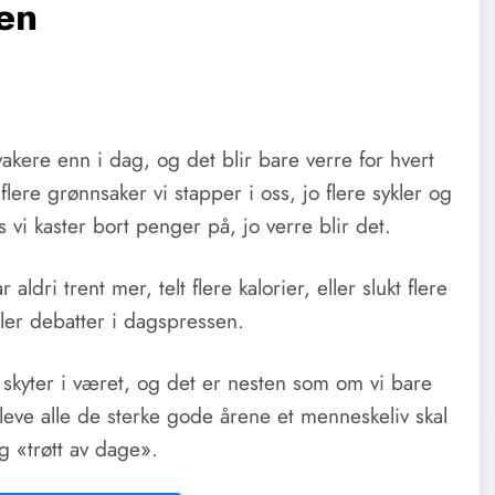
fen
akere enn i dag, og det blir bare verre for hvert
flere grønnsaker vi stapper i oss, jo flere sykler og
 vi kaster bort penger på, jo verre blir det.
ldri trent mer, telt flere kalorier, eller slukt flere
eller debatter i dagspressen.
n skyter i været, og det er nesten som om vi bare
ig leve alle de sterke gode årene et menneskeliv skal
ig «trøtt av dage».