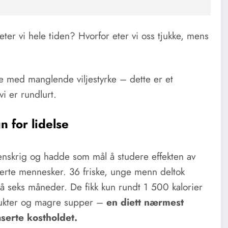
 eter vi hele tiden? Hvorfor eter vi oss tjukke, mens
ige med manglende viljestyrke – dette er et
i er rundlurt.
 for lidelse
nskrig og hadde som mål å studere effekten av
ærte mennesker. 36 friske, unge menn deltok
e på seks måneder. De fikk kun rundt 1 500 kalorier
tfrukter og magre supper –
en diett nærmest
serte kostholdet.