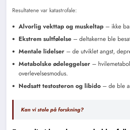
Resultatene var katastrofale:
Alvorlig vekttap og muskeltap
– ikke bar
Ekstrem sultfølelse
– deltakerne ble besat
Mentale lidelser
– de utviklet angst, depres
Metabolske ødeleggelser
– hvilemetaboli
overlevelsesmodus.
Nedsatt testosteron og libido
– de ble ase
Kan vi stole på forskning?