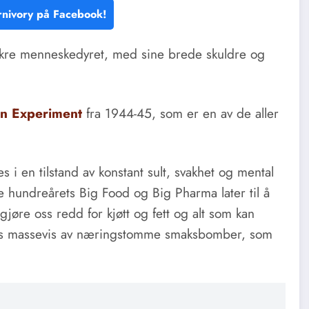
nivory på Facebook!
vakre menneskedyret, med sine brede skuldre og
on Experiment
fra 1944-45, som er en av de aller
.
i en tilstand av konstant sult, svakhet og mental
e hundreårets Big Food og Big Pharma later til å
gjøre oss redd for kjøtt og fett og alt som kan
 oss massevis av næringstomme smaksbomber, som