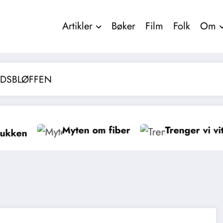
Artikler
Bøker
Film
Folk
Om
LDSBLØFFEN
 om fiber
Trenger vi vitamin C?
Har