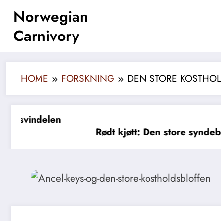
Skip
Norwegian
to
Carnivory
content
HOME
FORSKNING
DEN STORE KOSTHO
Myten
Rødt kjøtt: Den store syndebukken