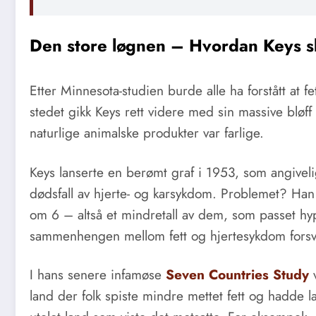
Den store løgnen – Hvordan Keys s
Etter Minnesota-studien burde alle ha forstått at f
stedet gikk Keys rett videre med sin massive bløff
naturlige animalske produkter var farlige.
Keys lanserte en berømt graf i 1953, som angivel
dødsfall av hjerte- og karsykdom. Problemet? Han
om 6 – altså et mindretall av dem, som passet hyp
sammenhengen mellom fett og hjertesykdom forsv
I hans senere infamøse
Seven Countries Study
v
land der folk spiste mindre mettet fett og hadde 