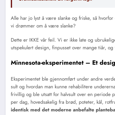
Alle har jo lyst å være slanke og friske, så hvorfor
vi drømmer om å være slanke?
Dette er IKKE vår feil. Vi er ikke late og ubrukel
utspekulert design, finpusset over mange tiår, og v
Minnesota-eksperimentet – Et design
Eksperimentet ble gjennomført under andre verde
sult og hvordan man kunne rehabilitere underern
frivillig og ble utsatt for halvsult over en period
per dag, hovedsakelig fra brød, poteter, kål, ro
identisk med det moderne anbefalte planteba