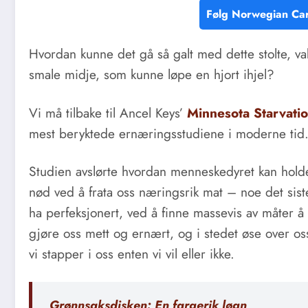
Følg Norwegian Car
Hvordan kunne det gå så galt med dette stolte, 
smale midje, som kunne løpe en hjort ihjel?
Vi må tilbake til Ancel Keys’
Minnesota Starvati
mest beryktede ernæringsstudiene i moderne tid
Studien avslørte hvordan menneskedyret kan holdes 
nød ved å frata oss næringsrik mat – noe det sist
ha perfeksjonert, ved å finne massevis av måter å 
gjøre oss mett og ernært, og i stedet øse over
vi stapper i oss enten vi vil eller ikke.
Grønnsaksdisken: En fargerik løgn