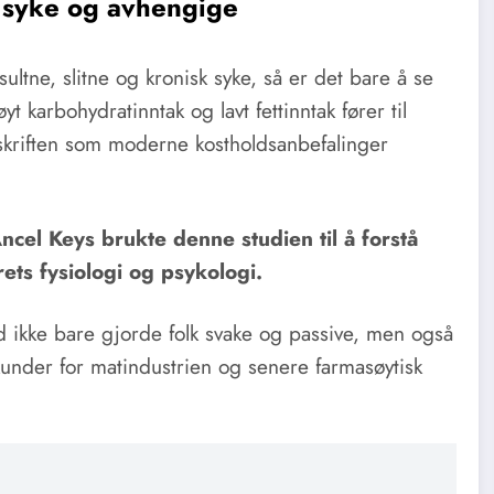
k syke og avhengige
sultne, slitne og kronisk syke, så er det bare å se
 karbohydratinntak og lavt fettinntak fører til
ppskriften som moderne kostholdsanbefalinger
Ancel Keys brukte denne studien til å forstå
s fysiologi og psykologi.
ld ikke bare gjorde folk svake og passive, men også
kunder for matindustrien og senere farmasøytisk