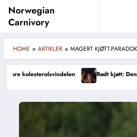
Skip
Norwegian
to
Carnivory
content
HOME
ARTIKLER
MAGERT KJØTT-PARADOK
Rødt kjøtt: Den store syndebukken
M