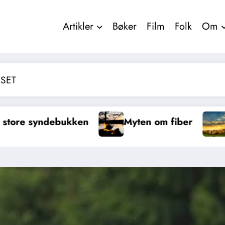
Artikler
Bøker
Film
Folk
Om
SET
yten om fiber
Trenger vi vitamin C?