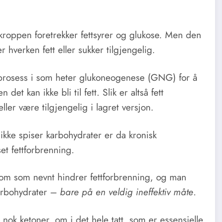
g kroppen foretrekker fettsyrer og glukose. Men den
hverken fett eller sukker tilgjengelig.
n prosess i som heter glukoneogenese (GNG) for å
et kan ikke bli til fett. Slik er altså fett
eller være tilgjengelig i lagret versjon.
er ikke spiser karbohydrater er da kronisk
et fettforbrenning.
 som som nevnt hindrer fettforbrenning, og man
karbohydrater –
bare på en veldig ineffektiv måte
.
e nok ketoner, om i det hele tatt, som er essensielle