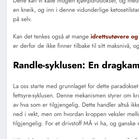
Dette kan vi kalle
magert kjøtt-paradokset
, og med
en kneik, og inn i denne vidunderlige ketosetilst
på selv.
Kan det tenkes også at mange
idrettsutøvere o
er derfor de ikke finner tilbake til sitt maksnivå, og
Randle-syklusen: En dragkam
La oss starte med grunnlaget for dette paradokse
fettsyre-syklusen. Denne mekanismen styrer om k
av hva som er tilgjengelig. Dette handler altså ik
ned i vekt, men om hvordan kroppen veksler mellom
tilgjengelig. For et drivstoff MÅ vi ha, og gansk