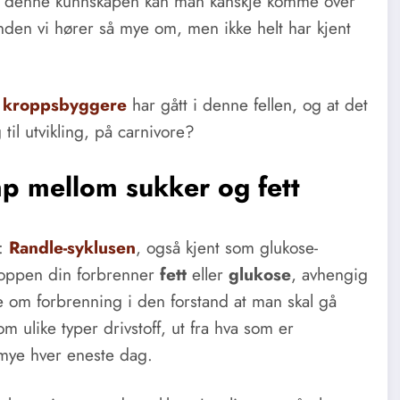
 denne kunnskapen kan man kanskje komme over
anden vi hører så mye om, men ikke helt har kjent
g kroppsbyggere
har gått i denne fellen, og at det
 til utvikling, på carnivore?
p mellom sukker og fett
t:
Randle-syklusen
, også kjent som glukose-
roppen din forbrenner
fett
eller
glukose
, avhengig
ke om forbrenning i den forstand at man skal gå
 ulike typer drivstoff, ut fra hva som er
e mye hver eneste dag.