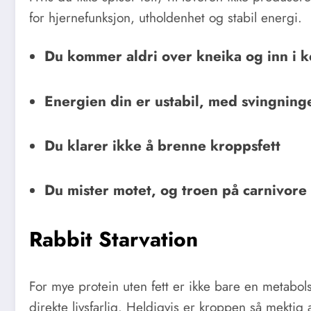
for hjernefunksjon, utholdenhet og stabil energi.
Du kommer aldri over kneika og inn i k
Energien din er ustabil, med svingnin
Du klarer ikke å brenne kroppsfett
Du mister motet, og troen på carnivore
Rabbit Starvation
For mye protein uten fett er ikke bare en metabol
direkte livsfarlig. Heldigvis er kroppen så mektig