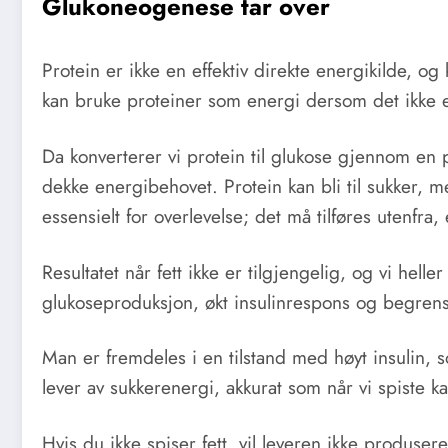
Glukoneogenese tar over
Protein er ikke en effektiv direkte energikilde, o
kan bruke proteiner som energi dersom det ikke er 
Da konverterer vi protein til glukose gjennom e
dekke energibehovet. Protein kan bli til sukker, men d
essensielt for overlevelse; det må tilføres utenfra, 
Resultatet når fett ikke er tilgjengelig, og vi hell
glukoseproduksjon, økt insulinrespons og begrens
Man er fremdeles i en tilstand med høyt insulin,
lever av sukkerenergi, akkurat som når vi spiste 
Hvis du ikke spiser fett, vil leveren ikke produser