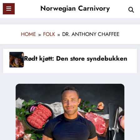
Skip
Norwegian Carnivory
to
content
HOME
FOLK
DR. ANTHONY CHAFFEE
 kjøtt: Den store syndebukken
Myten om