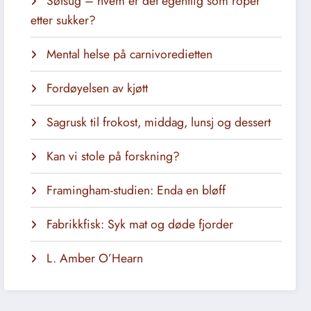
Søtsug – hvem er det egentlig som roper
etter sukker?
Mental helse på carnivoredietten
Fordøyelsen av kjøtt
Sagrusk til frokost, middag, lunsj og dessert
Kan vi stole på forskning?
Framingham-studien: Enda en bløff
Fabrikkfisk: Syk mat og døde fjorder
L. Amber O’Hearn