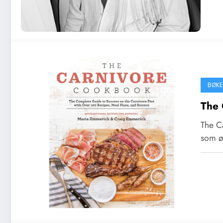
BØKE
The 
The C
som ø