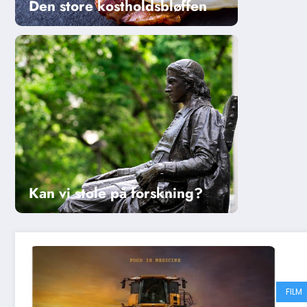
Den store kostholdsbløffen
Kan vi stole på forskning?
FILM