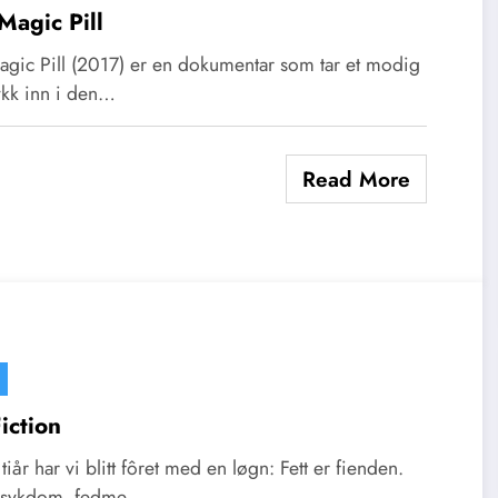
Magic Pill
agic Pill (2017) er en dokumentar som tar et modig
kk inn i den…
Read More
Fiction
e tiår har vi blitt fôret med en løgn: Fett er fienden.
esykdom, fedme…