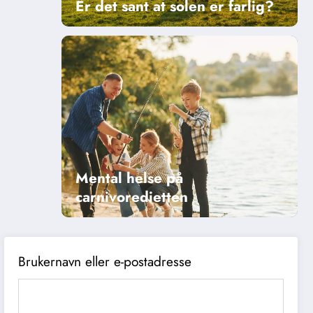
Er det sant at solen er farlig?
Mental helse på
carnivoredietten
Brukernavn eller e-postadresse