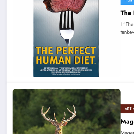
FILM
The 
I "The
tanke
ARTI
Mage
Magert