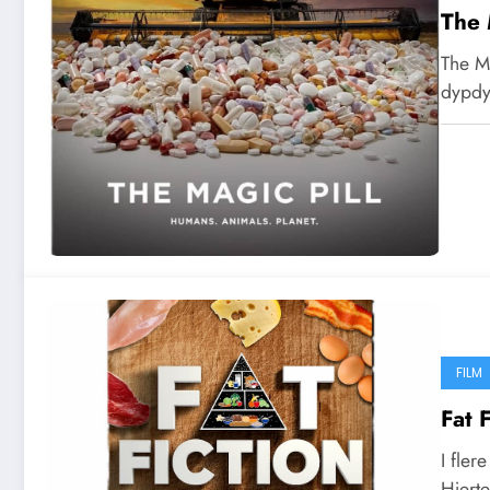
The 
The M
dypdy
FILM
Fat 
I fler
Hjert