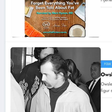
FOLK
Owsl
Owsley
figur