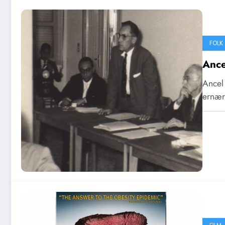
FOLK
Ance
Ancel 
ernær