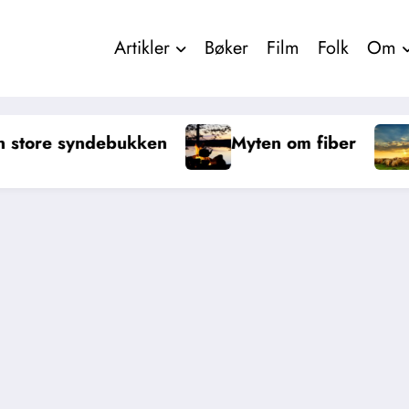
Artikler
Bøker
Film
Folk
Om
Myten om fiber
Trenger vi vitamin C?