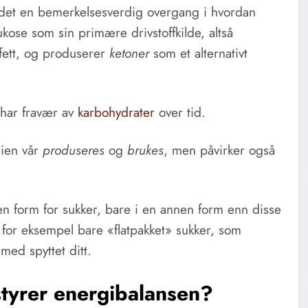
r det en bemerkelsesverdig overgang i hvordan
ukose som sin primære drivstoffkilde, altså
e fett, og produserer
ketoner
som et alternativt
 har fravær av
karbohydrater
over tid.
gien vår
produseres
og
brukes
, men påvirker også
en form for sukker, bare i en annen form enn disse
er for eksempel bare «flatpakket» sukker, som
 med spyttet ditt.
styrer energibalansen?