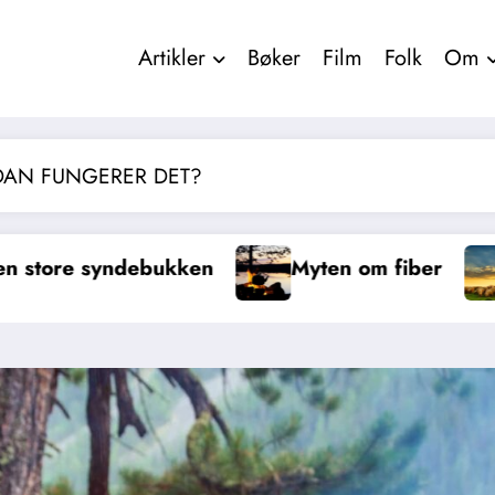
Artikler
Bøker
Film
Folk
Om
DAN FUNGERER DET?
yten om fiber
Trenger vi vitamin C?