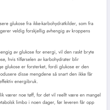
ere glukose fra ikke-karbohydratkilder, som fra
erer veldig forskjellig avhengig av kroppens
engig av glukose for energi, vil den raskt bryte
e, hvis tilførselen av karbohydrater blir
e glukose er forsterket, fordi glukose er den
odusere disse mengdene så snart den ikke får
effektiv energibruk.
ik værer noe tøff, for det vil reellt være en mangel
tabolsk limbo i noen dager, før leveren får opp