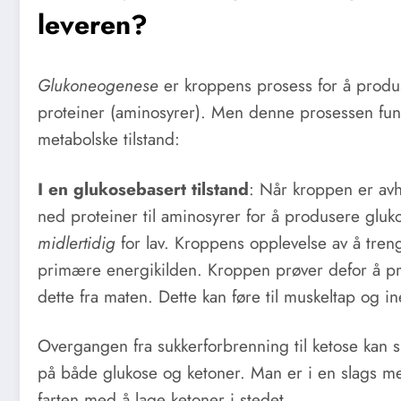
leveren?
Glukoneogenese
er kroppens prosess for å produs
proteiner (aminosyrer). Men denne prosessen fung
metabolske tilstand:
I en glukosebasert tilstand
: Når kroppen er avh
ned proteiner til aminosyrer for å produsere glukos
midlertidig
for lav. Kroppens opplevelse av å treng
primære energikilden. Kroppen prøver defor å pr
dette fra maten. Dette kan føre til muskeltap og in
Overgangen fra sukkerforbrenning til ketose kan sl
på både glukose og ketoner. Man er i en slags me
farten med å lage ketoner i stedet.