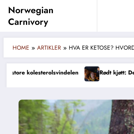
Skip
Norwegian
to
Carnivory
content
HOME
ARTIKLER
HVA ER KETOSE? HVOR
Rødt kjøtt: Den store syndebukken
M