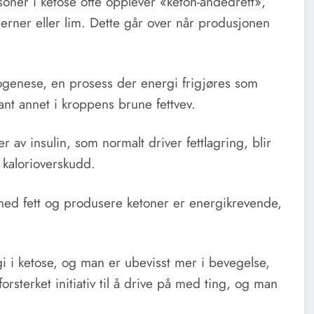
soner i ketose ofte opplever «keton-åndedrett»,
rner eller lim. Dette går over når produsjonen
mogenese, en prosess der energi frigjøres som
lant annet i kroppens brune fettvev.
r av insulin, som normalt driver fettlagring, blir
t kalorioverskudd.
ned fett og produsere ketoner er energikrevende,
i i ketose, og man er ubevisst mer i bevegelse,
rsterket initiativ til å drive på med ting, og man