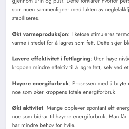
gjennom urin og pust. Dette forklarer hvorfor per
som noen sammenligner med lukten av neglelakkfje
stabiliseres.
Økt varmeproduksjon
: I ketose stimuleres ter
varme i stedet for å lagres som fett. Dette skjer b
Lavere effektivitet i fettlagring
: Uten høye nivåe
kroppen mindre effektiv til å lagre fett, selv ved e
Høyere energiforbruk
: Prosessen med å bryte 
noe som øker kroppens totale energiforbruk.
Økt aktivitet
: Mange opplever spontant økt energ
noe som bidrar til høyere energiforbruk. Man får fo
har mindre behov for hvile.