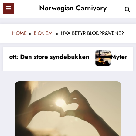
Skip
Norwegian Carnivory
to
content
HOME
BIOKJEMI
HVA BETYR BLODPRØVENE?
ndebukken
Myten om fiber
Trenger