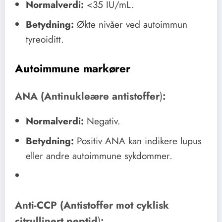
Normalverdi:
<35 IU/mL.
Betydning:
Økte nivåer ved autoimmun
tyreoiditt.
Autoimmune markører
ANA (Antinukleære antistoffer
)
:
Normalverdi:
Negativ.
Betydning:
Positiv ANA kan indikere lupus
eller andre autoimmune sykdommer.
Anti-CCP (Antistoffer mot cyklisk
citrullinert peptid
)
: